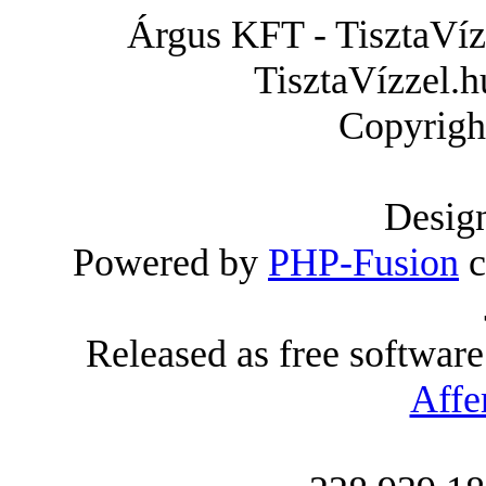
Árgus KFT - TisztaVízz
TisztaVízzel.h
Copyrigh
Desig
Powered by
PHP-Fusion
c
Released as free softwar
Affe