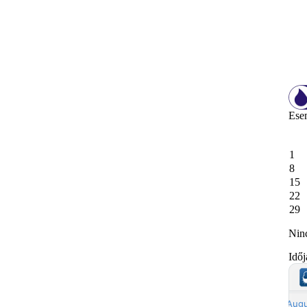
Ese
1
8
15
22
29
Nin
Időj