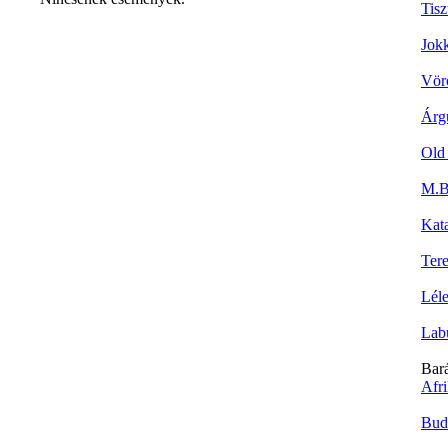
Tisz
Jok
Vör
Árg
Old
M.Bi
Kat
Tere
Lél
Lab
Bar
Afr
Bud