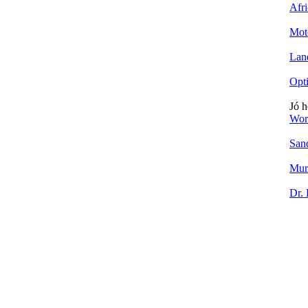
Afr
Mot
Lan
Opt
Jó h
Wor
San
Mur
Dr.