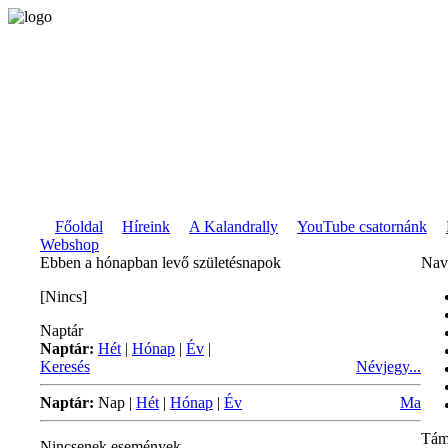
Főoldal
Híreink
A Kalandrally
YouTube csatornánk
Webshop
Ebben a hónapban levő születésnapok
Nav
[Nincs]
Naptár
Naptár:
Hét
|
Hónap
|
Év
|
Keresés
Névjegy...
Naptár:
Nap
|
Hét
|
Hónap
|
Év
Ma
Tám
Nincsenek események.