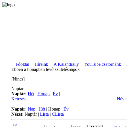
Főoldal
Híreink
A Kalandrally
YouTube csatornánk
Ebben a hónapban levő születésnapok
[Nincs]
Naptár
Naptár:
Hét
|
Hónap
|
Év
|
Keresés
Névje
Naptár:
Nap
|
Hét
|
Hónap
|
Év
Nézet:
Naptár
|
Lista
|
CLista
<<