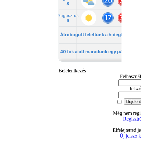
Bejelentkezés
Felhaszná
Jelsz
Még nem regis
Regisztr
Elfelejtetted j
Új jelszó 