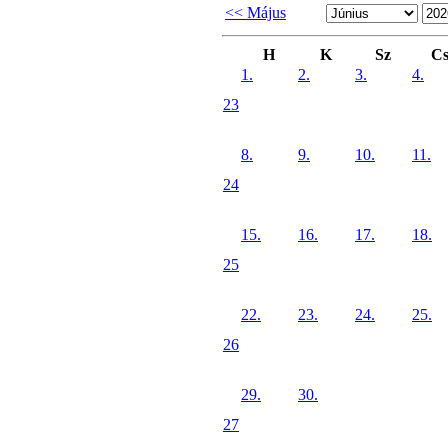
<< Május
H
K
Sz
C
1.
2.
3.
4.
23
8.
9.
10.
11.
24
15.
16.
17.
18.
25
22.
23.
24.
25.
26
29.
30.
27