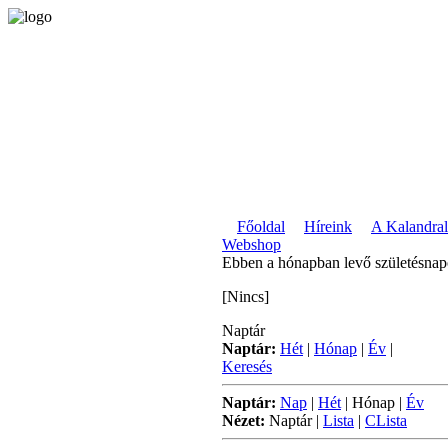
Főoldal
Híreink
A Kalandral
Webshop
Ebben a hónapban levő születésna
[Nincs]
Naptár
Naptár:
Hét
|
Hónap
|
Év
|
Keresés
Naptár:
Nap
|
Hét
|
Hónap
|
Év
Nézet:
Naptár
|
Lista
|
CLista