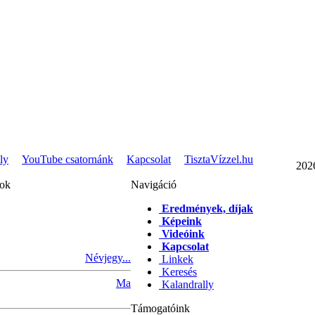
ly
YouTube csatornánk
Kapcsolat
TisztaVízzel.hu
202
pok
Navigáció
Eredmények, díjak
Képeink
Videóink
Kapcsolat
Névjegy...
Linkek
Keresés
Ma
Kalandrally
Támogatóink