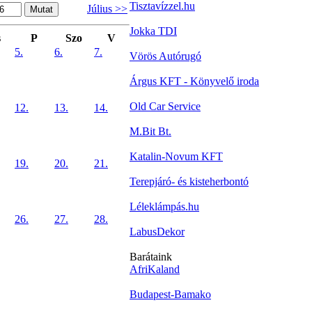
Tisztavízzel.hu
Július >>
Jokka TDI
s
P
Szo
V
5.
6.
7.
Vörös Autórugó
Árgus KFT - Könyvelő iroda
Old Car Service
12.
13.
14.
M.Bit Bt.
Katalin-Novum KFT
19.
20.
21.
Terepjáró- és kisteherbontó
Léleklámpás.hu
26.
27.
28.
LabusDekor
Barátaink
AfriKaland
Budapest-Bamako