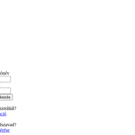
lónév
ó
ztráltál?
áció
elszavad?
kérése