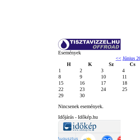
Események
<<
Június 2
H
K
Sz
Cs
1
2
3
4
8
9
10
11
15
16
17
18
22
23
24
25
29
30
Nincsenek események.
Időjárás - Időkép.hu