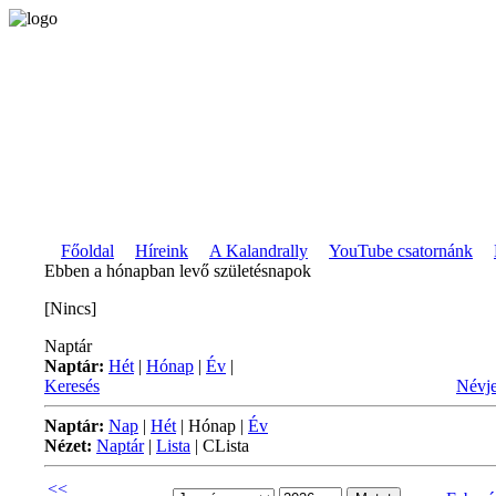
Főoldal
Híreink
A Kalandrally
YouTube csatornánk
Ebben a hónapban levő születésnapok
[Nincs]
Naptár
Naptár:
Hét
|
Hónap
|
Év
|
Keresés
Névje
Naptár:
Nap
|
Hét
|
Hónap
|
Év
Nézet:
Naptár
|
Lista
|
CLista
<<