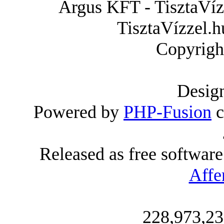
Árgus KFT - TisztaVízz
TisztaVízzel.h
Copyrigh
Desig
Powered by
PHP-Fusion
c
Released as free softwar
Affe
228,973,23