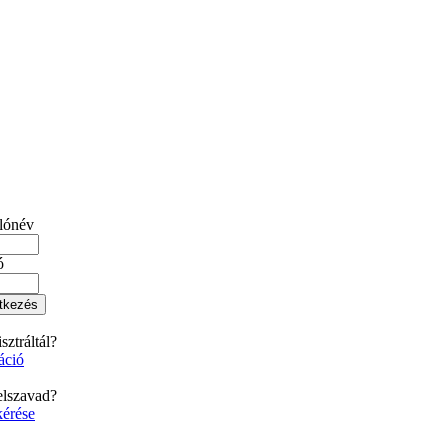
lónév
ó
ztráltál?
áció
jelszavad?
kérése