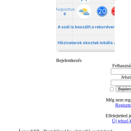
Bejelentkezés
Felhaszná
Jelsz
Még nem regis
Regisztr
Elfelejtetted 
Új jelszó 