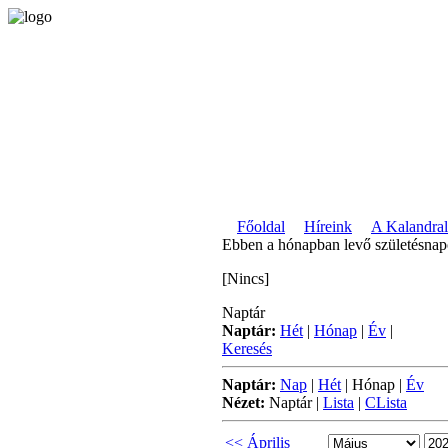
Főoldal
Híreink
A Kalandral
Ebben a hónapban levő születésna
[Nincs]
Naptár
Naptár:
Hét
|
Hónap
|
Év
|
Keresés
Naptár:
Nap
|
Hét
|
Hónap
|
Év
Nézet:
Naptár
|
Lista
|
CLista
<< Április