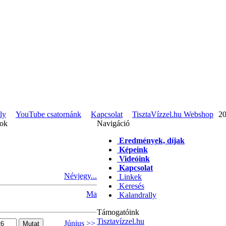
ly
YouTube csatornánk
Kapcsolat
TisztaVízzel.hu Webshop
20
pok
Navigáció
Eredmények, díjak
Képeink
Videóink
Kapcsolat
Névjegy...
Linkek
Keresés
Ma
Kalandrally
Támogatóink
Tisztavízzel.hu
Június >>