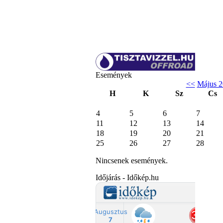
Események
<<
Május 2
H
K
Sz
Cs
4
5
6
7
11
12
13
14
18
19
20
21
25
26
27
28
Nincsenek események.
Időjárás - Időkép.hu