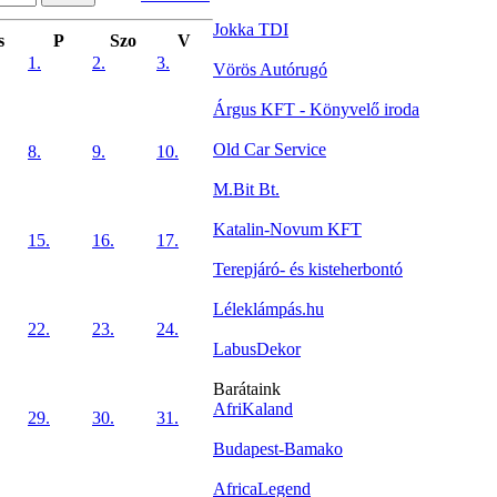
Jokka TDI
s
P
Szo
V
1.
2.
3.
Vörös Autórugó
Árgus KFT - Könyvelő iroda
Old Car Service
8.
9.
10.
M.Bit Bt.
Katalin-Novum KFT
15.
16.
17.
Terepjáró- és kisteherbontó
Léleklámpás.hu
22.
23.
24.
LabusDekor
Barátaink
AfriKaland
29.
30.
31.
Budapest-Bamako
AfricaLegend