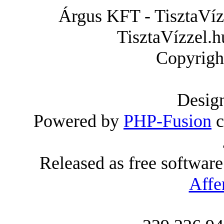
Árgus KFT - TisztaVízz
TisztaVízzel.h
Copyrigh
Desig
Powered by
PHP-Fusion
c
Released as free softwar
Affe