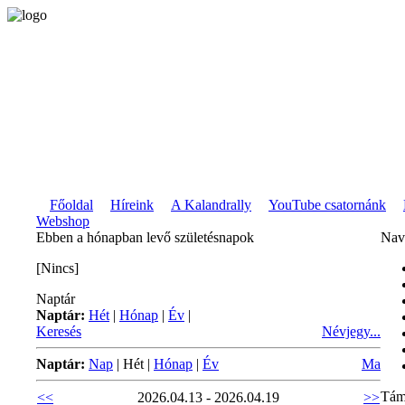
Főoldal
Híreink
A Kalandrally
YouTube csatornánk
Webshop
Ebben a hónapban levő születésnapok
Nav
[Nincs]
Naptár
Naptár:
Hét
|
Hónap
|
Év
|
Keresés
Névjegy...
Naptár:
Nap
|
Hét
|
Hónap
|
Év
Ma
Tám
<<
2026.04.13 - 2026.04.19
>>