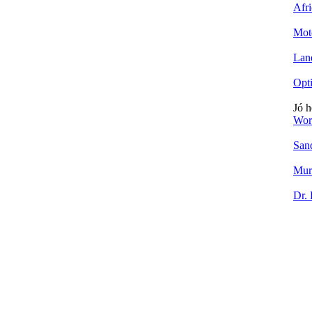
Afr
Mot
Lan
Opt
Jó h
Wor
San
Mur
Dr.