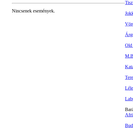
Tisz
Nincsenek események.
Jok
Vör
Árg
Old
M.Bi
Kat
Tere
Lél
Lab
Bar
Afr
Bud