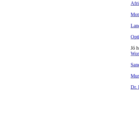
Afr
Mot
Lan
Opt
Jó h
Wor
San
Mur
Dr.