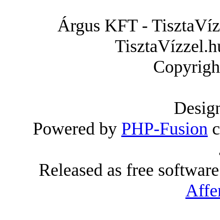
Árgus KFT - TisztaVízz
TisztaVízzel.h
Copyrigh
Desig
Powered by
PHP-Fusion
c
Released as free softwar
Affe