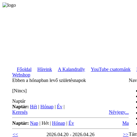
Főoldal
Híreink
A Kalandrally
YouTube csatornánk
Webshop
Ebben a hónapban levő születésnapok
Nav
[Nincs]
Naptár
Naptár:
Hét
|
Hónap
|
Év
|
Keresés
Névjegy...
Naptár:
Nap
|
Hét
|
Hónap
|
Év
Ma
Tám
<<
2026.04.20 - 2026.04.26
>>