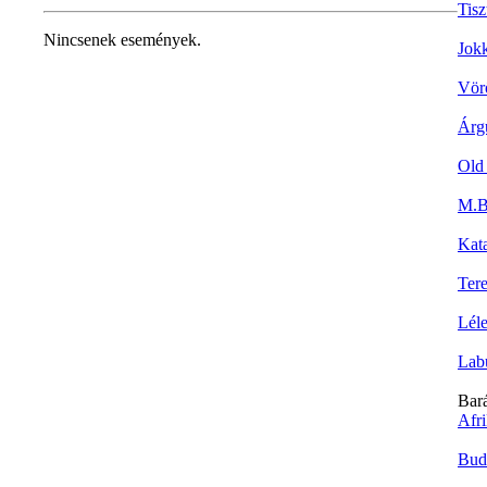
Tisz
Nincsenek események.
Jok
Vör
Árg
Old
M.Bi
Kat
Tere
Lél
Lab
Bar
Afr
Bud