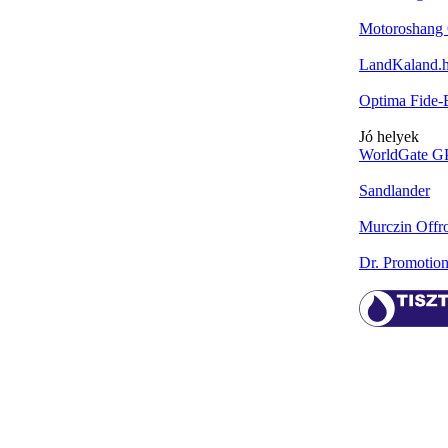
Motoroshang 
LandKaland.
Optima Fide
Jó helyek
WorldGate G
Sandlander
Murczin Offr
Dr. Promotio