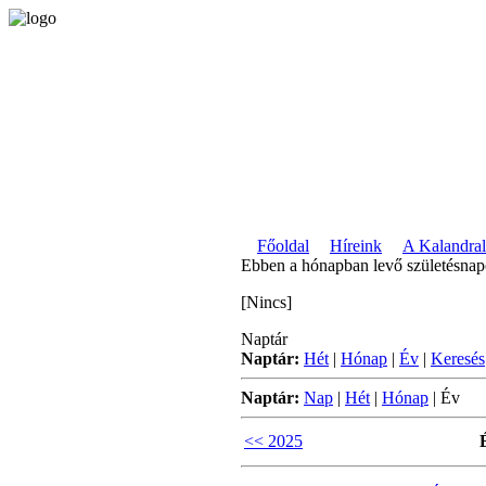
Főoldal
Híreink
A Kalandral
Ebben a hónapban levő születésna
[Nincs]
Naptár
Naptár:
Hét
|
Hónap
|
Év
|
Keresés
Naptár:
Nap
|
Hét
|
Hónap
|
Év
<< 2025