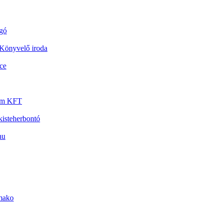
gó
Könyvelő iroda
ce
um KFT
kisteherbontó
hu
mako