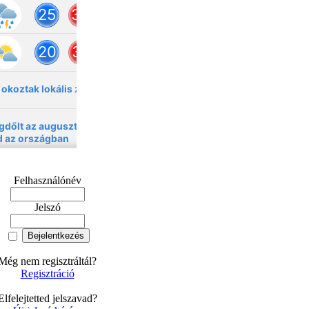
Felhasználónév
Jelszó
Még nem regisztráltál?
Regisztráció
Elfelejtetted jelszavad?