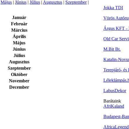
|
Május
|
Június
|
Július
|
Augusztus
|
Szeptember
|
Jokka TDI
Január
Vörös Autóru
Február
Árgus KFT - 
Március
Április
Old Car Servi
Május
Június
M.Bit Bt.
Július
Katalin-Nov
Augusztus
Szeptember
Terepjáró- és 
Október
Léleklámpás.
November
December
LabusDekor
Barátaink
AfriKaland
Budapest-Ba
AfricaLegend