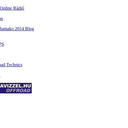
Online Rádió
hu
-Bamako 2014 Blog
PS
oad Technics
n