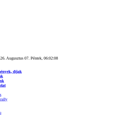
26. Augusztus 07. Péntek, 06:02:08
ények, díjak
nk
ink
lat
s
rally
u