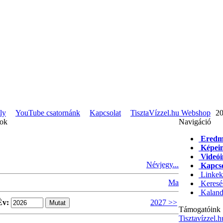
ly
YouTube csatornánk
Kapcsolat
TisztaVízzel.hu Webshop
20
pok
Navigáció
Eredm
Képei
Videó
Névjegy...
Kapcso
Linkek
Ma
Keresé
Kaland
Év:
2027 >>
Támogatóink
Tisztavízzel.h