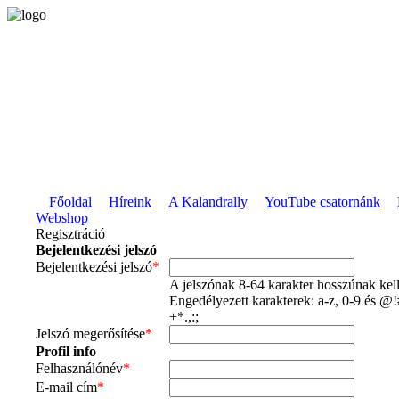
Főoldal
Híreink
A Kalandrally
YouTube csatornánk
Webshop
Regisztráció
Bejelentkezési jelszó
Bejelentkezési jelszó
*
A jelszónak 8-64 karakter hosszúnak kell
Engedélyezett karakterek: a-z, 0-9 és @
+*.,:;
Jelszó megerősítése
*
Profil info
Felhasználónév
*
E-mail cím
*