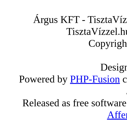
Árgus KFT - TisztaVízz
TisztaVízzel.h
Copyrigh
Desig
Powered by
PHP-Fusion
c
Released as free softwar
Affe