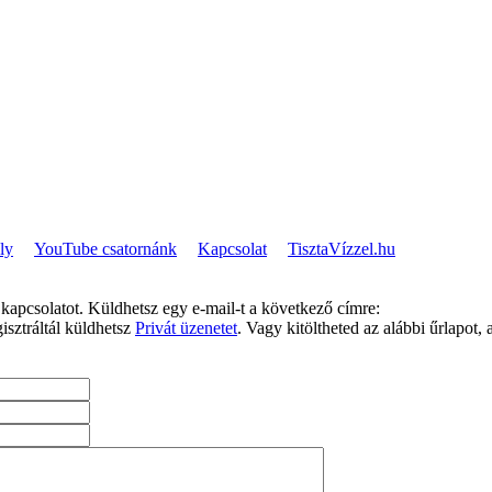
ly
YouTube csatornánk
Kapcsolat
TisztaVízzel.hu
kapcsolatot. Küldhetsz egy e-mail-t a következő címre:
isztráltál küldhetsz
Privát üzenetet
. Vagy kitöltheted az alábbi űrlapot, 