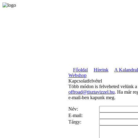
Főoldal
Híreink
A Kalandral
Webshop
Kapcsolatfelvétel
Több módon is felveheted velünk a 
offroad@tisztavizzel.hu
. Ha már reg
e-mail-ben kapunk meg.
Név:
E-mail:
Tárgy: