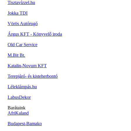
Tisztavízzel.hu
Jokka TDI
Vörös Autórugó
Árgus KFT - Könyvelő iroda
Old Car Service
M.Bit Bt.
Katalin-Novum KFT
Terepjáró- és kisteherbontó
Léleklámpás.hu
LabusDekor
Barátaink
AfriKaland
Budapest-Bamako