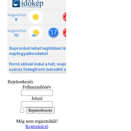
Bejelentkezés
Felhasználónév
Jelszó
Még nem regisztráltál?
Regisztráció