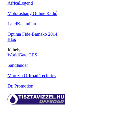
AfricaLegend
Motoroshang Online Rádió
LandKaland.hu
Optima Fide-Bamako 2014
Blog
Jó helyek
WorldGate GPS
Sandlander
Murczin Offroad Technics
Dr. Promotion