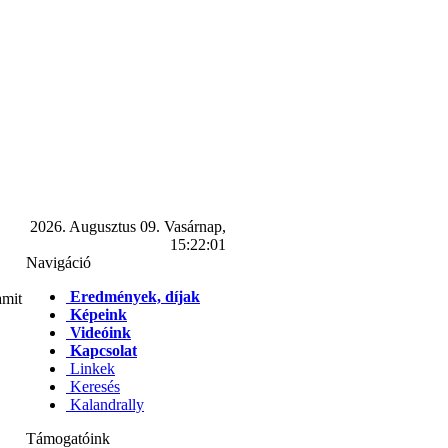
2026. Augusztus 09. Vasárnap,
15:22:01
Navigáció
Eredmények, díjak
amit
Képeink
Videóink
Kapcsolat
Linkek
Keresés
Kalandrally
Támogatóink