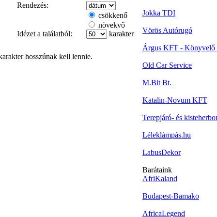
Rendezés:
Jokka TDI
csökkenő
növekvő
Vörös Autórugó
Idézet a találatból:
karakter
Árgus KFT - Könyvelő 
arakter hosszúnak kell lennie.
Old Car Service
M.Bit Bt.
Katalin-Novum KFT
Terepjáró- és kisteherbo
Léleklámpás.hu
LabusDekor
Barátaink
AfriKaland
Budapest-Bamako
AfricaLegend