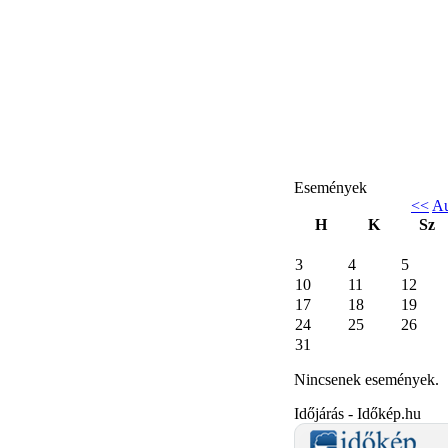
Események
<<
Au
H
K
Sz
3
4
5
10
11
12
17
18
19
24
25
26
31
Nincsenek események.
Időjárás - Időkép.hu