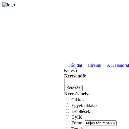
Főoldal
Híreink
A Kalandral
Kereső
Keresendő:
Keresés helye
Cikkek
Egyéb oldalak
Letöltések
GyIK
Fórum
Tagok