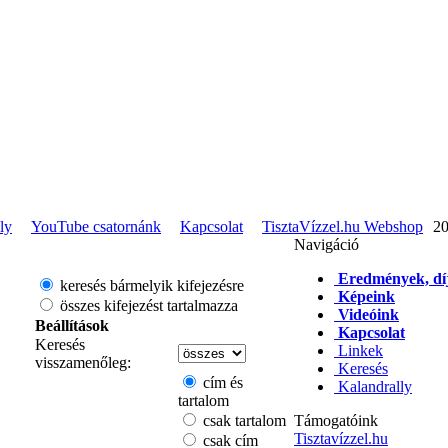
ly
YouTube csatornánk
Kapcsolat
TisztaVízzel.hu Webshop
20
Navigáció
Eredmények, dí
keresés bármelyik kifejezésre
Képeink
összes kifejezést tartalmazza
Videóink
Beállítások
Kapcsolat
Keresés
Linkek
visszamenőleg:
Keresés
cím és
Kalandrally
tartalom
csak tartalom
Támogatóink
Tisztavízzel.hu
csak cím