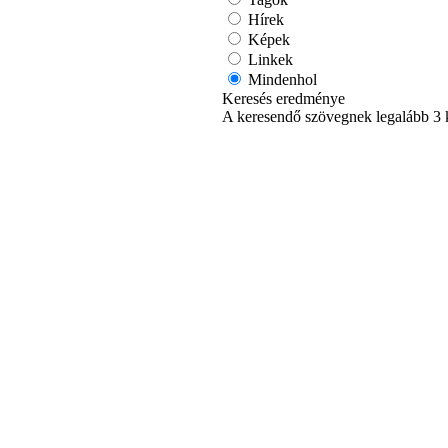
Hírek
Képek
Linkek
Mindenhol
Keresés eredménye
A keresendő szövegnek legalább 3 k