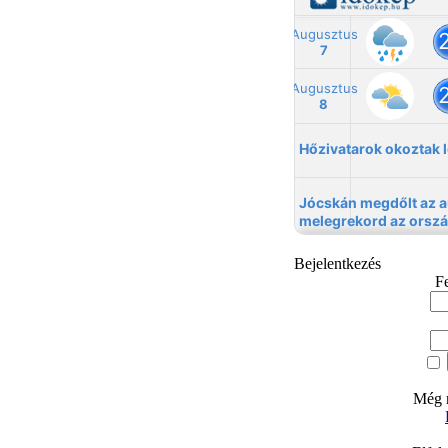
Bejelentkezés
F
Még n