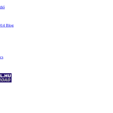
dió
014 Blog
cs