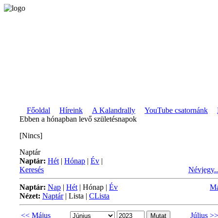
Főoldal
Híreink
A Kalandrally
YouTube csatornánk
Ebben a hónapban levő születésnapok
[Nincs]
Naptár
Naptár:
Hét
|
Hónap
|
Év
|
Keresés
Névjegy..
Naptár:
Nap
|
Hét
|
Hónap
|
Év
M
Nézet:
Naptár
|
Lista
|
CLista
<< Május
Július >