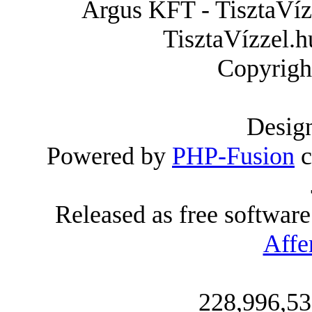
Árgus KFT - TisztaVízz
TisztaVízzel.h
Copyrigh
Desig
Powered by
PHP-Fusion
c
Released as free softwar
Affe
228,996,53