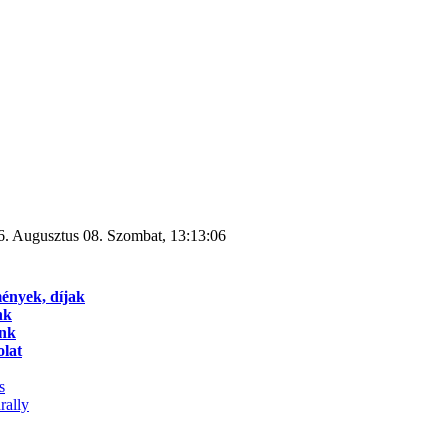
6. Augusztus 08. Szombat, 13:13:06
ények, díjak
nk
ink
lat
s
rally