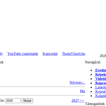
ly
YouTube csatornánk
Kapcsolat
TisztaVízzel.hu
202
pok
Navigáció
Eredm
Képei
Videó
Névjegy...
Kapcso
Linkek
Ma
Keresé
Kaland
Év:
2027 >>
Támogatóink