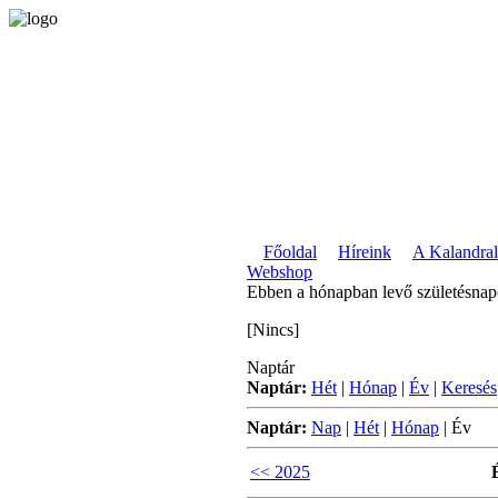
Főoldal
Híreink
A Kalandral
Webshop
Ebben a hónapban levő születésna
[Nincs]
Naptár
Naptár:
Hét
|
Hónap
|
Év
|
Keresés
Naptár:
Nap
|
Hét
|
Hónap
|
Év
<< 2025