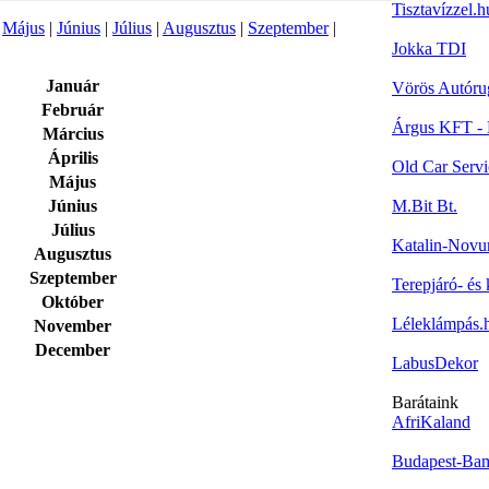
Tisztavízzel.h
|
Május
|
Június
|
Július
|
Augusztus
|
Szeptember
|
Jokka TDI
Január
Vörös Autóru
Február
Árgus KFT - 
Március
Április
Old Car Servi
Május
Június
M.Bit Bt.
Július
Katalin-Nov
Augusztus
Szeptember
Terepjáró- és 
Október
Léleklámpás.
November
December
LabusDekor
Barátaink
AfriKaland
Budapest-Ba