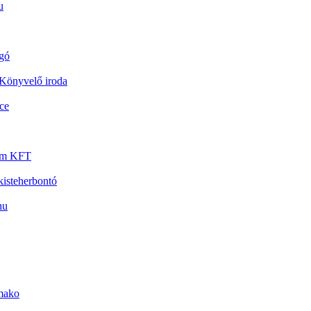
u
gó
Könyvelő iroda
ce
um KFT
kisteherbontó
hu
mako