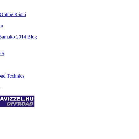
Online Rádió
hu
-Bamako 2014 Blog
PS
oad Technics
n