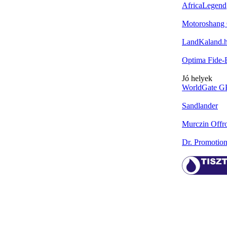
AfricaLegend
Motoroshang 
LandKaland.
Optima Fide
Jó helyek
WorldGate G
Sandlander
Murczin Offr
Dr. Promotio