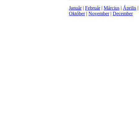
Január
|
Február
|
Március
|
Április
Október
|
November
|
December