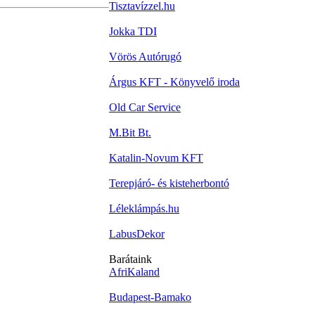
Tisztavízzel.hu
Jokka TDI
Vörös Autórugó
Árgus KFT - Könyvelő iroda
Old Car Service
M.Bit Bt.
Katalin-Novum KFT
Terepjáró- és kisteherbontó
Léleklámpás.hu
LabusDekor
Barátaink
AfriKaland
Budapest-Bamako