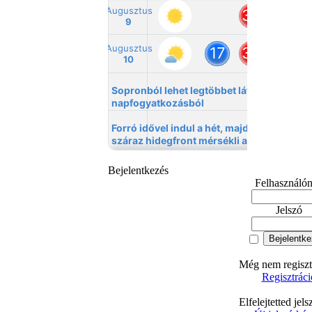
Bejelentkezés
Felhasználó
Jelszó
Még nem regisztr
Regisztráci
Elfelejtetted jel