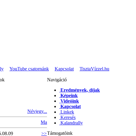
ly
YouTube csatornánk
Kapcsolat
TisztaVízzel.hu
pok
Navigáció
Eredmények, díjak
Képeink
Videóink
Kapcsolat
Névjegy...
Linkek
Keresés
Ma
Kalandrally
Támogatóink
6.08.09
>>