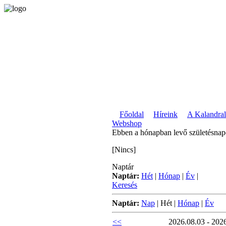
Főoldal
Híreink
A Kalandral
Webshop
Ebben a hónapban levő születésna
[Nincs]
Naptár
Naptár:
Hét
|
Hónap
|
Év
|
Keresés
Naptár:
Nap
|
Hét
|
Hónap
|
Év
<<
2026.08.03 - 202