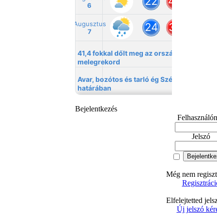
Bejelentkezés
Felhasználó
Jelszó
Még nem regisztr
Regisztráci
Elfelejtetted jel
Új jelszó kér