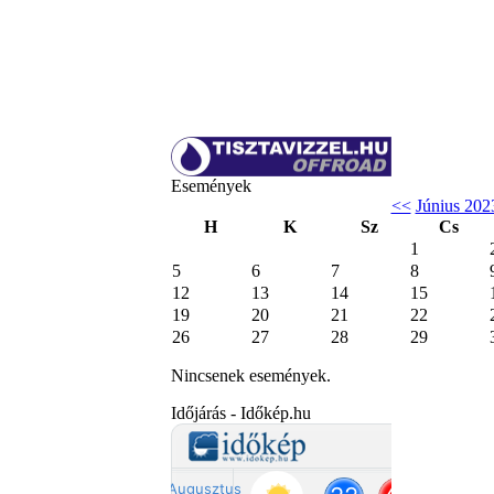
Események
<<
Június 202
H
K
Sz
Cs
1
5
6
7
8
12
13
14
15
19
20
21
22
26
27
28
29
Nincsenek események.
Időjárás - Időkép.hu