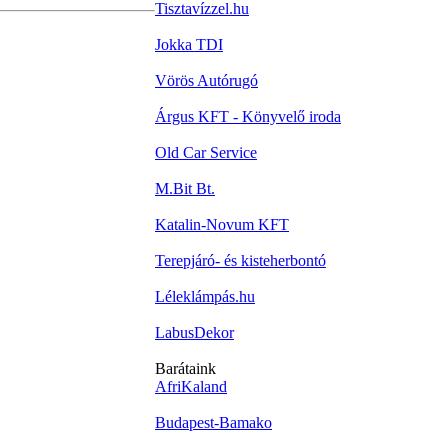
Tisztavízzel.hu
Jokka TDI
Vörös Autórugó
Árgus KFT - Könyvelő iroda
Old Car Service
M.Bit Bt.
Katalin-Novum KFT
Terepjáró- és kisteherbontó
Léleklámpás.hu
LabusDekor
Barátaink
AfriKaland
Budapest-Bamako