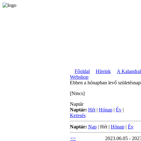
Főoldal
Híreink
A Kalandral
Webshop
Ebben a hónapban levő születésna
[Nincs]
Naptár
Naptár:
Hét
|
Hónap
|
Év
|
Keresés
Naptár:
Nap
|
Hét
|
Hónap
|
Év
<<
2023.06.05 - 202