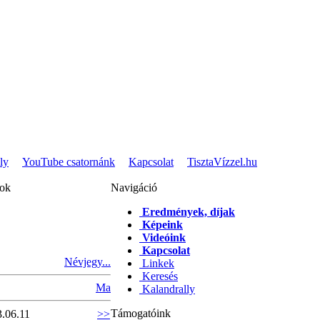
ly
YouTube csatornánk
Kapcsolat
TisztaVízzel.hu
pok
Navigáció
Eredmények, díjak
Képeink
Videóink
Kapcsolat
Névjegy...
Linkek
Keresés
Ma
Kalandrally
Támogatóink
3.06.11
>>