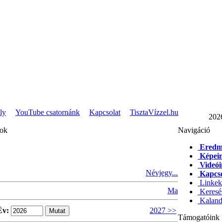
ly
YouTube csatornánk
Kapcsolat
TisztaVízzel.hu
202
pok
Navigáció
Eredm
Képei
Videó
Névjegy...
Kapcso
Linkek
Ma
Keresé
Kaland
Év:
2027 >>
Támogatóink