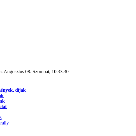
6. Augusztus 08. Szombat, 10:33:30
ények, díjak
nk
ink
lat
s
rally