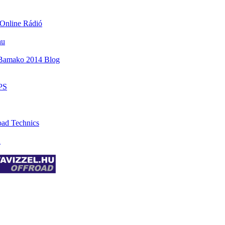
Online Rádió
hu
-Bamako 2014 Blog
PS
oad Technics
n