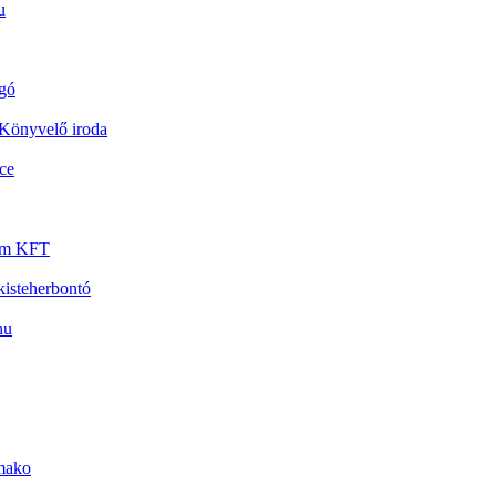
u
gó
Könyvelő iroda
ce
um KFT
kisteherbontó
hu
mako