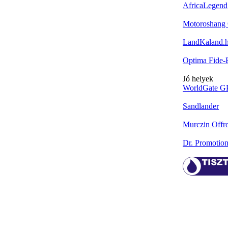
AfricaLegend
Motoroshang 
LandKaland.
Optima Fide
Jó helyek
WorldGate G
Sandlander
Murczin Offr
Dr. Promotio