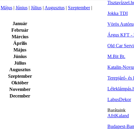
Tisztavízzel.h
|
Május
|
Június
|
Július
|
Augusztus
|
Szeptember
|
Jokka TDI
Január
Vörös Autóru
Február
Árgus KFT - 
Március
Április
Old Car Servi
Május
Június
M.Bit Bt.
Július
Katalin-Nov
Augusztus
Szeptember
Terepjáró- és 
Október
Léleklámpás.
November
December
LabusDekor
Barátaink
AfriKaland
Budapest-Ba