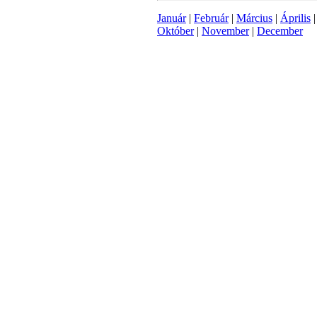
Január
|
Február
|
Március
|
Április
Október
|
November
|
December