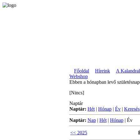
Főoldal
Híreink
A Kalandral
Webshop
Ebben a hónapban levő születésna
[Nincs]
Naptár
Naptár:
Hét
|
Hónap
|
Év
|
Keresés
Naptár:
Nap
|
Hét
|
Hónap
|
Év
<< 2025