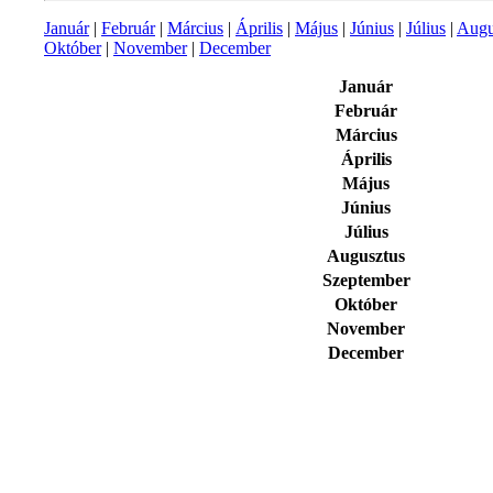
Január
|
Február
|
Március
|
Április
|
Május
|
Június
|
Július
|
Augu
Október
|
November
|
December
Január
Február
Március
Április
Május
Június
Július
Augusztus
Szeptember
Október
November
December