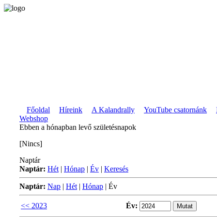
Főoldal
Híreink
A Kalandrally
YouTube csatornánk
Webshop
Ebben a hónapban levő születésnapok
[Nincs]
Naptár
Naptár:
Hét
|
Hónap
|
Év
|
Keresés
Naptár:
Nap
|
Hét
|
Hónap
|
Év
<< 2023
Év: